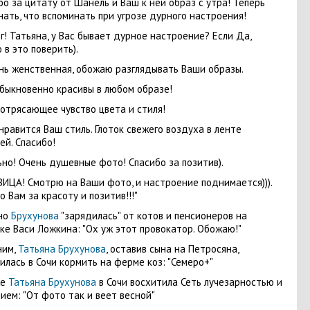
бо за цитату от Шанель и Ваш к ней образ с утра! Теперь
нать, что вспоминать при угрозе дурного настроения!
г! Татьяна, у Вас бывает дурное настроение? Если Да,
 в это поверить).
нь женственная, обожаю разглядывать Ваши образы.
быкновенно красивы в любом образе!
потрясающее чувство цвета и стиля!
нравится Ваш стиль. Глоток свежего воздуха в ленте
ей. Спасибо!
но! Очень душевные фото! Спасибо за позитив).
ИЦА! Смотрю на Ваши фото, и настроение поднимается))).
о Вам за красоту и позитив!!!"
но
Брухунова
"зарядилась" от котов и пенсионеров на
ке Васи Ложкина: "Ох уж этот провокатор. Обожаю!"
ним,
Татьяна Брухунова
, оставив сына на Петросяна,
илась в Сочи кормить на ферме коз: "Семеро+"
же
Татьяна Брухунова
в Сочи восхитила Сеть лучезарностью и
ием: "От фото так и веет весной"