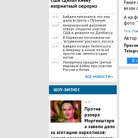
США сделал Киеву
Ранее 
неприятный сюрприз
везли 
Байден признался, что ему
А на ф
18:11
дала встреча с Путиным
фото: 
Американский дипломат
16:04
отверг открытое участие
Теги:
Нов
США в диалоге по Донбассу
Автор 
В Норвегии посетовали на
14:03
"вторжение" русского лосося
Присое
Байден позвал Зеленского
16:47
в Америку в конце лета не
Telegr
просто так: имеется один
мотив
В 
Лукашенко предрек третью
09:11
мировую войну при участии
России и Китая
ВСЕ НОВОСТИ »
ШОУ-БИЗНЕС
16:19
Против
рэпера
Моргенштерн
а завели дело
за агитацию наркотиков: