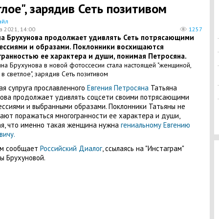
тлое", зарядив Сеть позитивом
айл
а 2021, 14:00
1257
на Брухунова продолжает удивлять Сеть потрясающими
ессиями и образами. Поклонники восхищаются
гранностью ее характера и души, понимая Петросяна.
я супруга прославленного
Евгения Петросяна
Татьяна
ова продолжает удивлять соцсети своими потрясающими
ссиями и выбранными образами. Поклонники Татьяны не
ают поражаться многогранности ее характера и души,
я, что именно такая женщина нужна
гениальному Евгению
вичу.
ом сообщает
Российский Диалог
, ссылаясь на "Инстаграм"
ы Брухуновой.