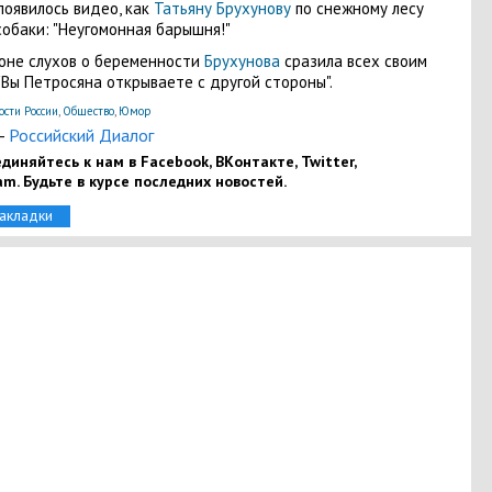
появилось видео, как
Татьяну Брухунову
по снежному лесу
собаки: "Неугомонная барышня!"
оне слухов о беременности
Брухунова
сразила всех своим
"Вы Петросяна открываете с другой стороны".
ости России
,
Общество
,
Юмор
-
Российский Диалог
диняйтесь к нам в Facebook, ВКонтакте, Twitter,
am. Будьте в курсе последних новостей.
закладки