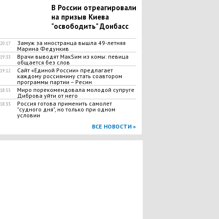
В России отреагировали
на призыв Киева
"освободить" Донбасс
Замуж за иностранца вышла 49-летняя
20:17
Марина Федункив
Врачи выводят МакSим из комы: певица
19:33
общается без слов
Сайт «Единой России» предлагает
19:12
каждому россиянину стать соавтором
программы партии – Ресин
Миро порекомендовала молодой супруге
18:55
Диброва уйти от него
​Россия готова применить самолет
18:33
"судного дня", но только при одном
условии
ВСЕ НОВОСТИ »