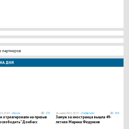
и партнеров
НА ДНЯ
21, 21:07 —
Россия
270
26 июля 2021, 20:17 —
Лайфстайл
304
и отреагировали на призыв
Замуж за иностранца вышла 49-
"освободить" Донбасс
летняя Марина Федункив