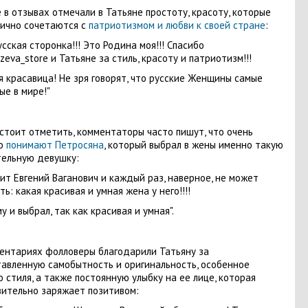
 в отзывах отмечали в Татьяне простоту, красоту, которые
ично сочетаются с
патриотизмом и любви к своей стране
:
усская сторонка!!! Это Родина моя!!! Спасибо
eva_store и Татьяне за стиль, красоту и патриотизм!!!
я красавица! Не зря говорят, что русские Женщины самые
ые в мире!"
стоит отметить, комментаторы часто пишут, что очень
о
понимают Петросяна
, который выбрал в жены именно такую
ельную девушку:
ит Евгений Ваганович и каждый раз, наверное, не может
ть: какая красивая и умная жена у него!!!!
у и выбрал, так как красивая и умная".
ентариях фолловеры благодарили Татьяну за
авленную самобытность и оригинальность, особенное
о стиля, а также постоянную улыбку на ее лице, которая
ительно заряжает позитивом: