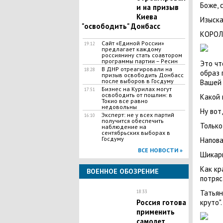
Боже, 
и на призыв
Киева
Изыска
"освободить" Донбасс
КОРОЛ
Сайт «Единой России»
19:12
предлагает каждому
россиянину стать соавтором
программы партии – Ресин
Это чт
В ДНР отреагировали на
18:28
образ 
призыв освободить Донбасс
после выборов в Госдуму
Вашей 
Бизнес на Курилах могут
17:51
освободить от пошлин: в
Какой 
Токио все равно
недовольны
Ну вот
Эксперт: не у всех партий
16:10
получится обеспечить
Только
наблюдение на
сентябрьских выборах в
Госдуму
Напова
ВСЕ НОВОСТИ »
Шикарн
Как кр
ВОЕННОЕ ОБОЗРЕНИЕ
потряс
Татьян
18:33
​Россия готова
круто".
применить
самолет