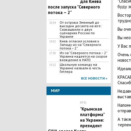
"Спаси
для Киева
буду з
после запуска "Северного
потока – 2"
Востор
трудно
​От острова Змеиный до
10:34
высадки десанта на юге:
Вы оче
Саакашвили о двух
сценариях России по
Украине
Вы нео
Киев огласил условия к
13:02
Западу из-за "Северного
У Вас 
потока – 2"
Из-за "Северного потока – 2"
17:30
Очень 
Украина надеется на скорое
новост
вхождение в НАТО
Школьную команду на
15:22
Украине назвали в честь
Идеаль
Гитлера
КРАСАВ
ВСЕ НОВОСТИ »
Спасиб
МИР
Недав
выстав
09:31
Напом
​"Крымская
отправ
платформа"
А так
на Украине:
терпен
президент