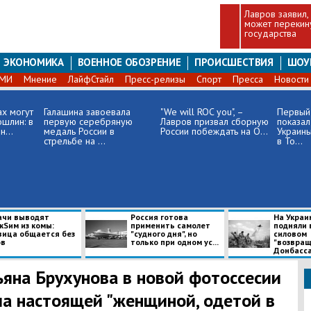
Лавров заявил,
может перекину
государства
ЭКОНОМИКА
ВОЕННОЕ ОБОЗРЕНИЕ
ПРОИСШЕСТВИЯ
ШОУ
СМИ
Мнение
ЛайфСтайл
Пресс-релизы
Спорт
Пресса
Новости
ах могут
Галашина завоевала
"We will ROC you", –
Первый 
ошлин: в
первую серебряную
Лавров призвал сборную
показал
...
медаль России в
России побеждать на О...
Украины
стрельбе на ...
в То...
ачи выводят
​Россия готова
​На Украи
кSим из комы:
применить самолет
подняли 
вица общается без
"судного дня", но
силовом
ов
только при одном ус...
"возвращ
Донбасс
ьяна Брухунова в новой фотоссесии
ла настоящей "женщиной, одетой в