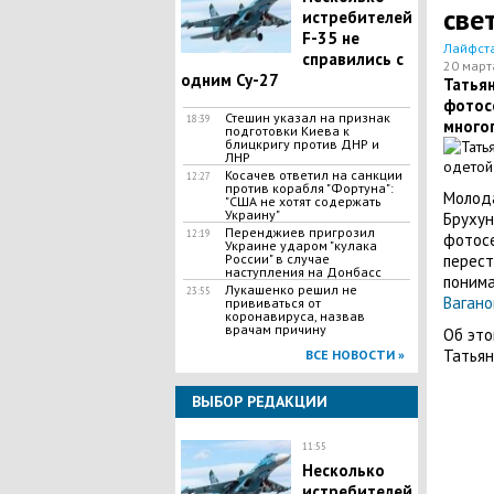
све
истребителей
F-35 не
Лайфст
справились с
20 март
одним Су-27
Татья
фотос
Стешин указал на признак
18:39
много
подготовки Киева к
блицкригу против ДНР и
ЛНР
​Косачев ответил на санкции
12:27
против корабля "Фортуна":
Молода
"США не хотят содержать
Украину"
Брухун
Перенджиев пригрозил
12:19
фотосе
Украине ударом "кулака
России" в случае
перест
наступления на Донбасс
понима
Лукашенко решил не
23:55
Вагано
прививаться от
коронавируса, назвав
врачам причину
Об эт
Татьян
ВСЕ НОВОСТИ »
ВЫБОР РЕДАКЦИИ
11:55
Несколько
истребителей