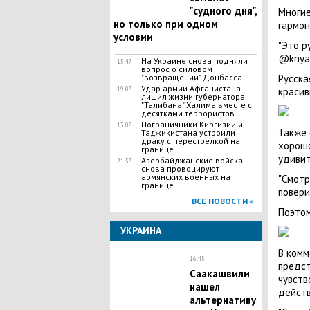
"судного дня",
Многие
но только при одном
гармон
условии
"Это р
@knyaz
​На Украине снова подняли
15:47
вопрос о силовом
"возвращении" Донбасса
Русска
Удар армии Афганистана
19:03
красив
лишил жизни губернатора
"Талибана" Халима вместе с
десятками террористов
Пограничники Киргизии и
13:08
Также 
Таджикистана устроили
драку с перестрелкой на
хорош
границе
удивит
Азербайджанские войска
21:53
снова провоцируют
армянских военных на
"Смотр
границе
повери
ВСЕ НОВОСТИ »
Поэтом
УКРАИНА
В комм
16:45
предст
Саакашвили
чувств
нашел
действ
альтернативу