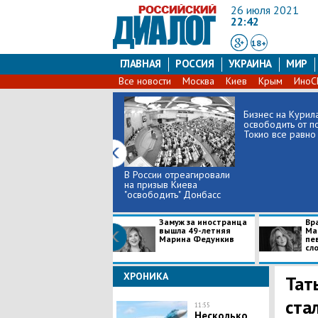
26 июля 2021
22:42
18+
ГЛАВНАЯ
РОССИЯ
УКРАИНА
МИР
Все новости
Москва
Киев
Крым
Ино
Бизнес на Курил
освободить от п
Токио все равно н
В России отреагировали
на призыв Киева
"освободить" Донбасс
Замуж за иностранца
Вр
вышла 49-летняя
Ма
Марина Федункив
пе
сл
ХРОНИКА
Тат
ста
11:55
Несколько