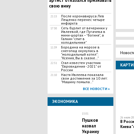
артист отказался признавать
свою вину
После коронавируса Лев
21:15
Лещенко перенес четыре
инфаркта
Сеть бурлит от вечеринки у
17:30
Ивлеевой, где Пугачева в
мини-шортах – "богиня", а
Галкин "спит в
холодильнике"
Бородина на морозе в
11:39
снегопад окунулась в
Новост
"молодильный котел":
"Ксения, Вы в сказке…"
Стал известен участник
22:51
КАРТИ
"Евровидения - 2021" от
России
Настя Ивлеева показала
21:10
свои достижения за 10 лет:
"Машину помыла…"
ВСЕ НОВОСТИ »
ЭКОНОМИКА
15:01
26 июля 20
Пушков
В Росси
назвал
Киева 
Украину