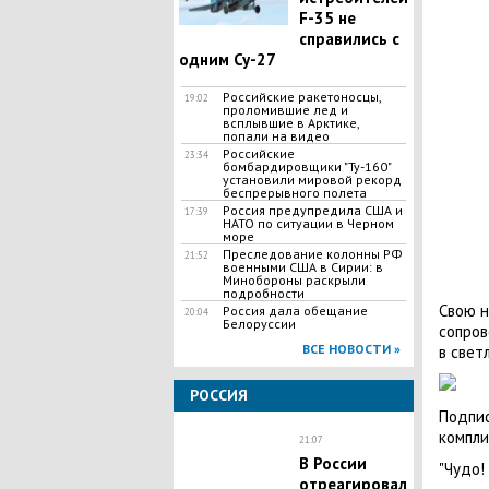
F-35 не
справились с
одним Су-27
Российские ракетоносцы,
19:02
проломившие лед и
всплывшие в Арктике,
попали на видео
Российские
23:34
бомбардировщики "Ту-160"
установили мировой рекорд
беспрерывного полета
Россия предупредила США и
17:39
НАТО по ситуации в Черном
море
Преследование колонны РФ
21:52
военными США в Сирии: в
Минобороны раскрыли
подробности
Свою н
Россия дала обещание
20:04
Белоруссии
сопров
ВСЕ НОВОСТИ »
в свет
РОССИЯ
Подпис
компли
21:07
В России
"Чудо!
отреагировал