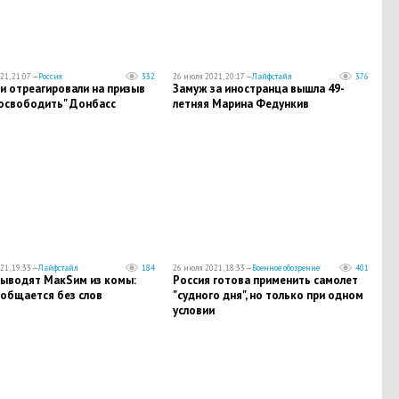
21, 21:07 —
Россия
332
26 июля 2021, 20:17 —
Лайфстайл
376
и отреагировали на призыв
Замуж за иностранца вышла 49-
"освободить" Донбасс
летняя Марина Федункив
21, 19:33 —
Лайфстайл
184
26 июля 2021, 18:33 —
Военное обозрение
401
выводят МакSим из комы:
​Россия готова применить самолет
 общается без слов
"судного дня", но только при одном
условии