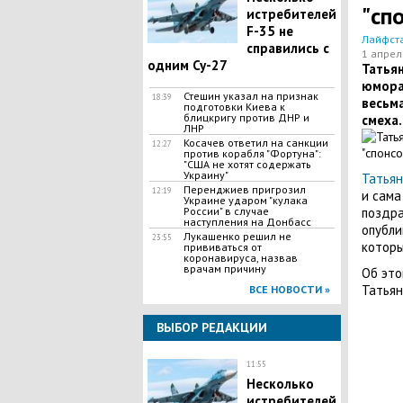
"сп
истребителей
F-35 не
Лайфст
справились с
1 апрел
одним Су-27
Татья
юмора,
Стешин указал на признак
18:39
весьм
подготовки Киева к
блицкригу против ДНР и
смеха.
ЛНР
​Косачев ответил на санкции
12:27
против корабля "Фортуна":
"США не хотят содержать
Украину"
Татьян
Перенджиев пригрозил
12:19
и сама
Украине ударом "кулака
России" в случае
поздра
наступления на Донбасс
опубли
Лукашенко решил не
23:55
которы
прививаться от
коронавируса, назвав
врачам причину
Об эт
Татьян
ВСЕ НОВОСТИ »
ВЫБОР РЕДАКЦИИ
11:55
Несколько
истребителей