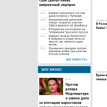
США сделал Киеву
неприятный сюрприз
Байден признался, что ему
18:11
дала встреча с Путиным
Американский дипломат
16:04
26 июля 20
отверг открытое участие
В Росси
США в диалоге по Донбассу
Киева 
В Норвегии посетовали на
14:03
"вторжение" русского лосося
Байден позвал Зеленского
16:47
в Америку в конце лета не
просто так: имеется один
мотив
Лукашенко предрек третью
09:11
мировую войну при участии
России и Китая
ВСЕ НОВОСТИ »
ШОУ-БИЗНЕС
26 июля 20
Врачи 
певица
16:19
Против
рэпера
Моргенштерн
а завели дело
за агитацию наркотиков: