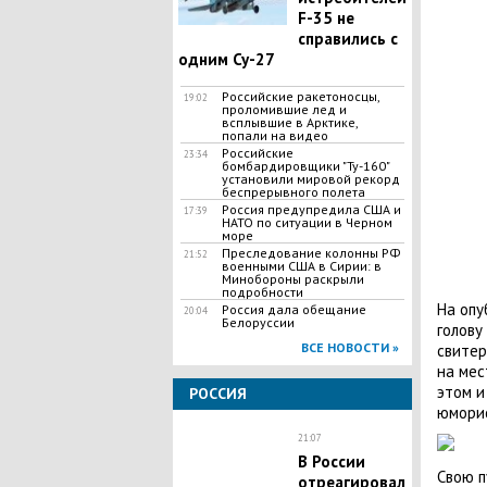
F-35 не
справились с
одним Су-27
Российские ракетоносцы,
19:02
проломившие лед и
всплывшие в Арктике,
попали на видео
Российские
23:34
бомбардировщики "Ту-160"
установили мировой рекорд
беспрерывного полета
Россия предупредила США и
17:39
НАТО по ситуации в Черном
море
Преследование колонны РФ
21:52
военными США в Сирии: в
Минобороны раскрыли
подробности
На опу
Россия дала обещание
20:04
Белоруссии
голову
ВСЕ НОВОСТИ »
свитер
на мес
этом и
РОССИЯ
юморис
21:07
В России
Свою п
отреагировал