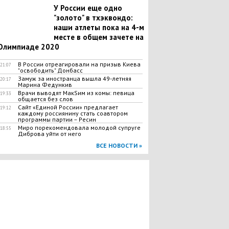
У России еще одно
"золото" в тхэквондо:
наши атлеты пока на 4-м
месте в общем зачете на
Олимпиаде 2020
В России отреагировали на призыв Киева
21:07
"освободить" Донбасс
Замуж за иностранца вышла 49-летняя
20:17
Марина Федункив
Врачи выводят МакSим из комы: певица
19:33
общается без слов
Сайт «Единой России» предлагает
19:12
каждому россиянину стать соавтором
программы партии – Ресин
Миро порекомендовала молодой супруге
18:55
Диброва уйти от него
ВСЕ НОВОСТИ »