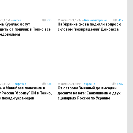
21, 17:51 —
Россия
263
26 июля 2021, 15:47 —
Военное обозрение
465
на Курилах могут
​На Украине снова подняли вопрос о
ить от пошлин: в Токио все
силовом "возвращении" Донбасса
недовольны
21, 11:33 —
Лайфстайл
338
26 июля 2021, 10:34 —
Украина
1276
ь и Минибаев положили в
​От острова Змеиный до высадки
 России "бронзу" ОИ в Токио,
десанта на юге: Саакашвили о двух
в позади украинцев
сценариях России по Украине