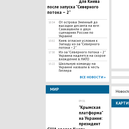
для Киева
после запуска "Северного
потока – 2"
​От острова Змеиный до
10:34
высадки десанта на юге:
Саакашвили о двух
сценариях России по
Украине
Киев огласил условия к
13:02
Западу из-за "Северного
потока – 2"
Из-за "Северного потока – 2"
17:30
Украина надеется на скорое
вхождение в НАТО
Школьную команду на
15:22
Украине назвали в честь
Гитлера
ВСЕ НОВОСТИ »
МИР
Новост
09:31
КАРТИ
​"Крымская
платформа"
на Украине:
президент