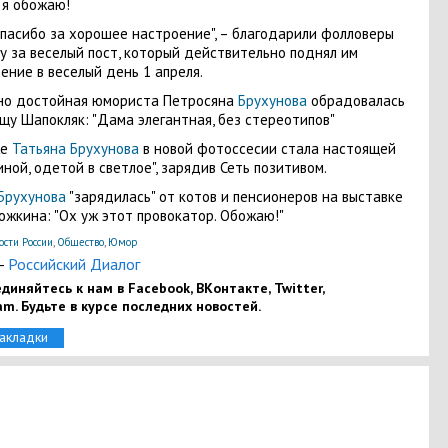
я обожаю!
спасибо за хорошее настроение", – благодарили фолловеры
у за веселый пост, который действительно поднял им
ение в веселый день 1 апреля.
но достойная юмориста Петросяна
Брухунова
обрадовалась
щу Шапокляк: "Дама элегантная, без стереотипов"
же
Татьяна Брухунова
в новой фотоссесии стала настоящей
ной, одетой в светлое", зарядив Сеть позитивом.
Брухунова
"зарядилась" от котов и пенсионеров на выставке
ожкина: "Ох уж этот провокатор. Обожаю!"
ости России
,
Общество
,
Юмор
-
Российский Диалог
диняйтесь к нам в Facebook, ВКонтакте, Twitter,
am. Будьте в курсе последних новостей.
закладки