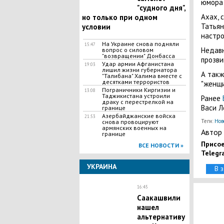
юмора 
"судного дня",
Ахах, 
но только при одном
Татьян
условии
настро
​На Украине снова подняли
15:47
Недав
вопрос о силовом
"возвращении" Донбасса
прозви
Удар армии Афганистана
19:03
лишил жизни губернатора
А так
"Талибана" Халима вместе с
десятками террористов
"женщи
Пограничники Киргизии и
13:08
Таджикистана устроили
Ранее
драку с перестрелкой на
Васи Л
границе
Азербайджанские войска
21:53
Теги:
Нов
снова провоцируют
армянских военных на
Автор 
границе
Присое
ВСЕ НОВОСТИ »
Telegr
УКРАИНА
В 
16:45
Саакашвили
нашел
альтернативу