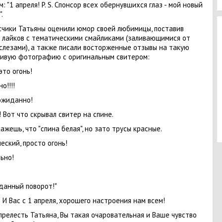
: "1 апреля! P. S. Спонсор всех обернувшихся глаз - мой новый
.
чики Татьяны оценили юмор своей любимицы, поставив
 лайков с тематическими смайликами (заливающимися от
слезами), а также писали восторженные отзывы на такую
ивую фотографию с оригинальным свитером:
это огонь!
о!!!!
ожиданно!
! Вот что скрывал свитер на спине.
кажешь, что "спина белая", но зато трусы красные.
еский, просто огонь!
ьно!
анный поворот!"
! И Вас с 1 апреля, хорошего настроения нам всем!
прелесть Татьяна, Вы такая очаровательная и Ваше чувство