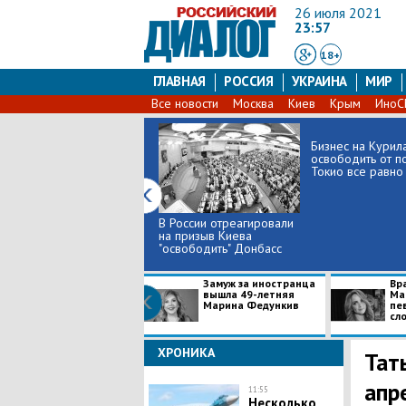
26 июля 2021
23:57
18+
ГЛАВНАЯ
РОССИЯ
УКРАИНА
МИР
Все новости
Москва
Киев
Крым
Ино
Бизнес на Курил
освободить от п
Токио все равно н
В России отреагировали
на призыв Киева
"освободить" Донбасс
Замуж за иностранца
Вр
вышла 49-летняя
Ма
Марина Федункив
пе
сл
ХРОНИКА
Тат
апр
11:55
Несколько