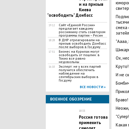
юмором
и на призыв
свитер"
Киева
"освободить" Донбасс
Подпис
тысячи
Сайт «Единой России»
19:12
смеха 
предлагает каждому
россиянину стать соавтором
затейл
программы партии – Ресин
В ДНР отреагировали на
18:28
"Аааа, 
призыв освободить Донбасс
после выборов в Госдуму
Шикарн
Бизнес на Курилах могут
17:51
освободить от пошлин: в
Ох, не
Токио все равно
недовольны
Круто!
Эксперт: не у всех партий
16:10
получится обеспечить
наблюдение на
И не с
сентябрьских выборах в
Госдуму
Бомбич
ВСЕ НОВОСТИ »
Прикол
ВОЕННОЕ ОБОЗРЕНИЕ
Браво!
Неожид
18:33
"Супер
​Россия готова
применить
Какая 
самолет