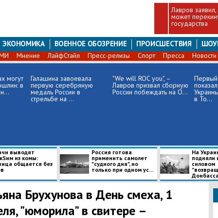
Лавров заявил,
может перекину
государства
ЭКОНОМИКА
ВОЕННОЕ ОБОЗРЕНИЕ
ПРОИСШЕСТВИЯ
ШОУ
СМИ
Мнение
ЛайфСтайл
Пресс-релизы
Спорт
Пресса
Новости
ах могут
Галашина завоевала
"We will ROC you", –
Первый 
ошлин: в
первую серебряную
Лавров призвал сборную
показал
...
медаль России в
России побеждать на О...
Украины
стрельбе на ...
в То...
ачи выводят
​Россия готова
​На Украи
кSим из комы:
применить самолет
подняли 
вица общается без
"судного дня", но
силовом
ов
только при одном ус...
"возвращ
Донбасс
ьяна Брухунова в День смеха, 1
еля, "юморила" в свитере –