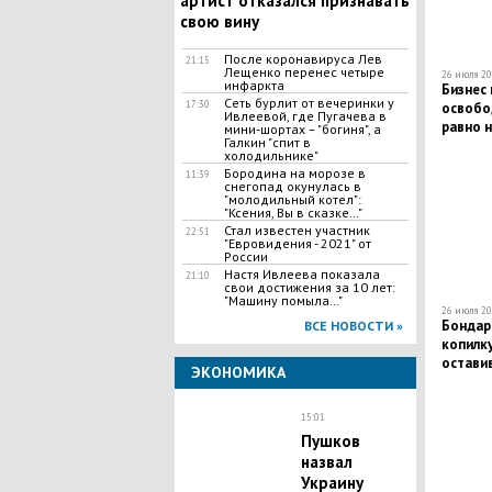
артист отказался признавать
свою вину
После коронавируса Лев
21:15
Лещенко перенес четыре
26 июля 20
инфаркта
Бизнес 
Сеть бурлит от вечеринки у
17:30
освобод
Ивлеевой, где Пугачева в
равно 
мини-шортах – "богиня", а
Галкин "спит в
холодильнике"
Бородина на морозе в
11:39
снегопад окунулась в
"молодильный котел":
"Ксения, Вы в сказке…"
Стал известен участник
22:51
"Евровидения - 2021" от
России
Настя Ивлеева показала
21:10
свои достижения за 10 лет:
"Машину помыла…"
26 июля 20
​Бондар
ВСЕ НОВОСТИ »
копилку
остави
ЭКОНОМИКА
15:01
Пушков
назвал
Украину