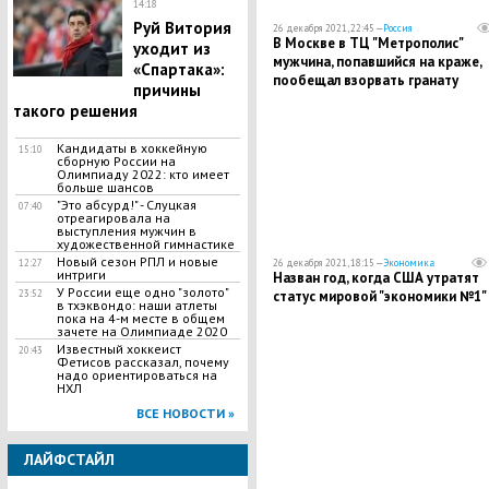
14:18
Руй Витория
26 декабря 2021, 22:45 —
Россия
В Москве в ТЦ "Метрополис"
уходит из
мужчина, попавшийся на краже,
«Спартака»:
пообещал взорвать гранату
причины
такого решения
Кандидаты в хоккейную
15:10
сборную России на
Олимпиаду 2022: кто имеет
больше шансов
"Это абсурд!" - Слуцкая
07:40
отреагировала на
выступления мужчин в
художественной гимнастике
Новый сезон РПЛ и новые
26 декабря 2021, 18:15 —
Экономика
12:27
интриги
Назван год, когда США утратят
У России еще одно "золото"
статус мировой "экономики №1"
23:52
в тхэквондо: наши атлеты
пока на 4-м месте в общем
зачете на Олимпиаде 2020
Известный хоккеист
20:43
Фетисов рассказал, почему
надо ориентироваться на
НХЛ
ВСЕ НОВОСТИ »
ЛАЙФСТАЙЛ