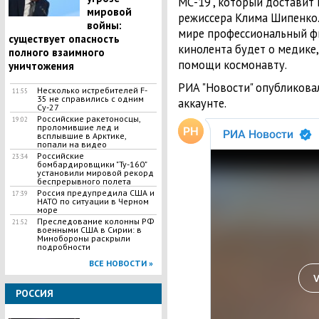
МС-19", который доставит
мировой
режиссера Клима Шипенко.
войны:
мире профессиональный фи
существует опасность
кинолента будет о медике,
полного взаимного
помощи космонавту.
уничтожения
РИА "Новости" опубликовал
Несколько истребителей F-
11:55
35 не справились с одним
аккаунте.
Су-27
Российские ракетоносцы,
19:02
проломившие лед и
всплывшие в Арктике,
попали на видео
Российские
23:34
бомбардировщики "Ту-160"
установили мировой рекорд
беспрерывного полета
Россия предупредила США и
17:39
НАТО по ситуации в Черном
море
Преследование колонны РФ
21:52
военными США в Сирии: в
Минобороны раскрыли
подробности
ВСЕ НОВОСТИ »
РОССИЯ