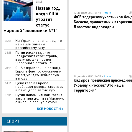
18:15
Назван год,
когда США
27 декабря 2021, 16:40 —
Россия
ФСБ задержала участников бан
утратят
Басаева, причастных к вторжени
статус
Дагестан: видеокадры
мировой "экономики №1"
спецоперации
На Украине признались, что
16:13
не нашли замены
российскому газу
Путин рассказал, что
14:45
"подрезают себе" страны,
выступающие против
"Северного потока - 2"
США отправили на помощь
20:14
Европе флот со сжиженным
газом, увидев небывалую
27 декабря 2021, 14:10 —
Россия
выгоду
Кадыров предложил присоедини
Цена газа в Европе
14:15
Украину к России: "Это наша
пробивает рекорд, стремясь
территория"
к 2 тыс. долл за тыс. куб.
Путин напомнил, как Россия
07:05
заплатила долги за Украину,
а Киев не вернул активы
ВСЕ НОВОСТИ »
СПОРТ