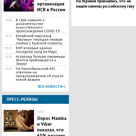
На Украине признались, что не
организация
нашли замены российскому газу
ИСВ в России
В США заявили о
20:40
доказательстве
искусственного
происхождения COVID-19
Китайский марсоход
20:11
"Чжучжун" передал первые
снимки с Красной планеты
КНР впервые удачно
09:29
посадила зонд на Марс
Астероид больше пирамиды
11:18
Хеопса приближается к
Земле
На Чернобыльской АЭС
21:13
ответили на
предупреждения об угрозе
новой аварии
ВСЕ НОВОСТИ »
ПРЕСС-РЕЛИЗЫ
11:01
Опрос Mamba
и Viber
показал, что
65% россиян