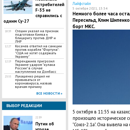
Лайфстайл
истребителей
5 октября 2021, 15:54
F-35 не
Немного более часа оста
справились с
Пересильд, Клим Шипенко
одним Су-27
борт МКС.
Стешин указал на признак
18:39
подготовки Киева к
блицкригу против ДНР и
ЛНР
​Косачев ответил на санкции
12:27
против корабля "Фортуна":
"США не хотят содержать
Украину"
Перенджиев пригрозил
12:19
Украине ударом "кулака
России" в случае
наступления на Донбасс
Лукашенко решил не
23:55
прививаться от
коронавируса, назвав
врачам причину
ВСЕ НОВОСТИ »
ВЫБОР РЕДАКЦИИ
5 октября в 11:55 на каза
произошло историческое с
22:39
Путин об
"Союз-2.1а". Она вывела н
угрозе