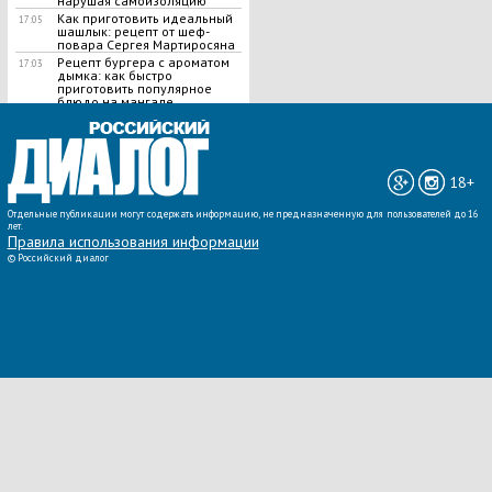
нарушая самоизоляцию
Как приготовить идеальный
17:05
шашлык​: рецепт от шеф-
повара Сергея Мартиросяна
Рецепт бургера с ароматом
17:03
дымка: как быстро
приготовить популярное
блюдо на мангале
ВСЕ НОВОСТИ »
18+
Отдельные публикации могут содержать информацию, не предназначенную для пользователей до 16
лет.
Правила использования информации
©
Российский диалог