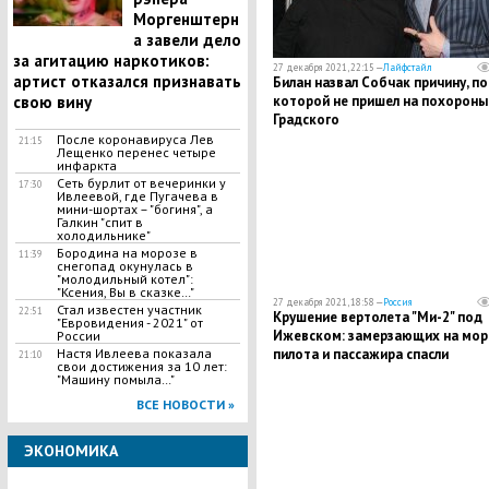
Моргенштерн
а завели дело
за агитацию наркотиков:
27 декабря 2021, 22:15 —
Лайфстайл
артист отказался признавать
Билан назвал Собчак причину, по
которой не пришел на похороны
свою вину
Градского
После коронавируса Лев
21:15
Лещенко перенес четыре
инфаркта
Сеть бурлит от вечеринки у
17:30
Ивлеевой, где Пугачева в
мини-шортах – "богиня", а
Галкин "спит в
холодильнике"
Бородина на морозе в
11:39
снегопад окунулась в
"молодильный котел":
"Ксения, Вы в сказке…"
27 декабря 2021, 18:58 —
Россия
Стал известен участник
22:51
Крушение вертолета "Ми-2" под
"Евровидения - 2021" от
Ижевском: замерзающих на мор
России
пилота и пассажира спасли
Настя Ивлеева показала
21:10
свои достижения за 10 лет:
"Машину помыла…"
ВСЕ НОВОСТИ »
ЭКОНОМИКА