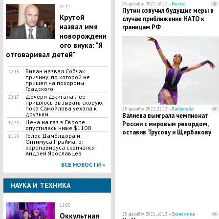
26 декабря 2021, 16:12 —
Россия
07:11
Путин озвучил будущие меры в
Крутой
случае приближения НАТО к
назвал имя
границам РФ
новорожденн
ого внука: "Я
отговаривал детей"
Билан назвал Собчак
22:15
причину, по которой не
пришел на похороны
Градского
Дочери Джигана Лее
20:17
пришлось вызывать скорую,
пока Самойлова уехала к
25 декабря 2021, 22:13 —
Лайфстайл
друзьям
Валиева выиграла чемпионат
Цена на газ в Европе
России с мировым рекордом,
17:45
опустилась ниже $1100
оставив Трусову и Щербакову
Голос Дамблдора и
11:55
позади
Оптимуса Прайма: от
коронавируса скончался
Андрей Ярославцев
ВСЕ НОВОСТИ »
НАУКА И ТЕХНИКА
12:05
25 декабря 2021, 16:13 —
Экономика
Оккультная