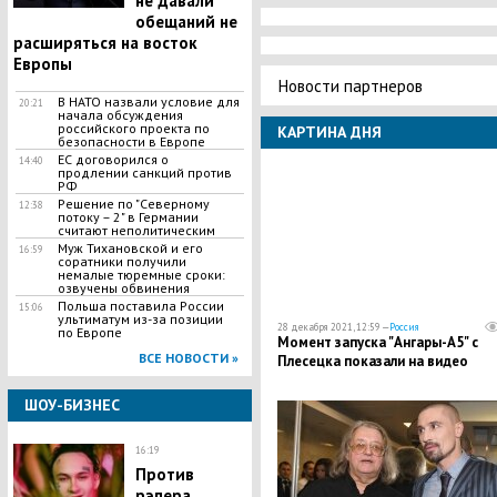
не давали
обещаний не
расширяться на восток
Европы
Новости партнеров
В НАТО назвали условие для
20:21
начала обсуждения
российского проекта по
КАРТИНА ДНЯ
безопасности в Европе
ЕС договорился о
14:40
продлении санкций против
РФ
Решение по "Северному
12:38
потоку – 2" в Германии
считают неполитическим
Муж Тихановской и его
16:59
соратники получили
немалые тюремные сроки:
озвучены обвинения
Польша поставила России
15:06
ультиматум из-за позиции
28 декабря 2021, 12:59 —
Россия
по Европе
Момент запуска "Ангары-А5" с
ВСЕ НОВОСТИ »
Плесецка показали на видео
ШОУ-БИЗНЕС
16:19
Против
рэпера