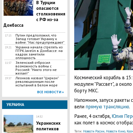
В Турции
опасаются
столкновения
с РФ из-за
Донбасса
Путин предположил, что
17:15
Запад готовит Украину к
войне: "Нас предупреждают"
Украина начала стрелять из
19:21
ПТРК Javelin в Донбассе: на
кадрах заметили
оплошность
Зеленский отбросил
11:57
возможность войны с
Россией: "Никто этого не
желает"
Космический корабль в 15:
Леонков назвал "Циркон"
19:57
революционным после
модулем "Рассвет", а около
испытаний в Белом море
борту МКС.
ВСЕ НОВОСТИ »
Напомним, запуск ракеты с
УКРАИНА
вели
прямую трансляцию
.
Ранее, 4 октября,
Юлия Пер
14:32
как полет в космос отобра
Украинских
политиков
Теги:
,
,
Новости России
Новости Кино
Косм