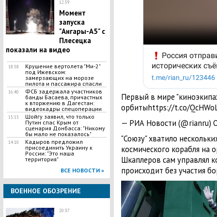
12:59
Момент
запуска
"Ангары-А5" с
Плесецка
показали на видео
Крушение вертолета "Ми-2"
18:58
под Ижевском:
замерзающих на морозе
пилота и пассажира спасли
ФСБ задержала участников
16:40
Первый в мире "киноэкипа
банды Басаева, причастных
к вторжению в Дагестан:
орбитыhttps://t.co/QcHWo
видеокадры спецоперации
Шойгу заявил, что только
15:15
— РИА Новости (@rianru) O
Путин спас Крым от
сценария Донбасса: "Никому
бы мало не показалось"
"Союзу" хватило нескольк
Кадыров предложил
14:10
присоединить Украину к
космического корабля на 
России: "Это наша
Шкаплеров сам управлял к
территория"
происходит без участия б
ВСЕ НОВОСТИ »
ВОЕННОЕ ОБОЗРЕНИЕ
20:37