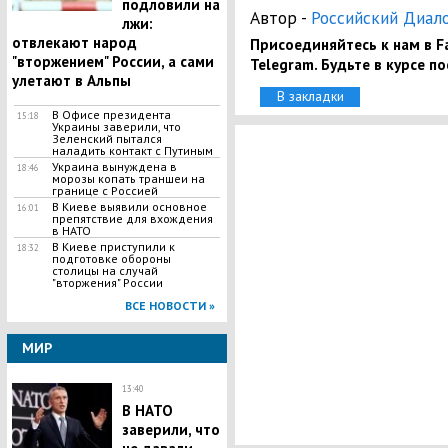
подловили на
Автор -
Российский Диал
лжи:
отвлекают народ
Присоединяйтесь к нам в Fa
"вторжением" России, а сами
Telegram. Будьте в курсе п
улетают в Альпы
В закладки
В Офисе президента
15:18
Украины заверили, что
Зеленский пытался
наладить контакт с Путиным
Украина вынуждена в
18:46
морозы копать траншеи на
границе с Россией
В Киеве выявили основное
16:01
препятствие для вхождения
в НАТО
В Киеве приступили к
18:32
подготовке обороны
столицы на случай
"вторжения" России
ВСЕ НОВОСТИ »
МИР
13:40
В НАТО
заверили, что