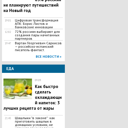
не планируют путешествий
на Новый год
Цифровая трансформация
19:01
АПК: Борис Листов и
банковские инновации
72% россиян выбирают для
12:02
создания пары начитанных
партнеров
Вартан Георгиевич Саркисов
19:47
— российско-испанский
писатель-фантаст.
ВСЕ НОВОСТИ »
ЕДА
09:09
Как быстро
сделать
охлаждающи
й напиток: 3
лучших рецепта от жары
Шашлыки "в законе": как
21:45
приготовить шашлык в
домашних условиях, не