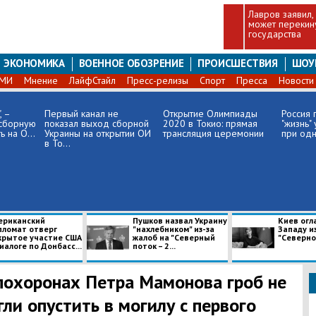
Лавров заявил,
может перекину
государства
ЭКОНОМИКА
ВОЕННОЕ ОБОЗРЕНИЕ
ПРОИСШЕСТВИЯ
ШОУ
СМИ
Мнение
ЛайфСтайл
Пресс-релизы
Спорт
Пресса
Новости
, –
Первый канал не
Открытие Олимпиады
Россия 
 сборную
показал выход сборной
2020 в Токио: прямая
"жизнь"
 на О...
Украины на открытии ОИ
трансляция церемонии
при одн
в То...
ериканский
Пушков назвал Украину
Киев огл
пломат отверг
"нахлебником" из-за
Западу и
крытое участие США
жалоб на "Северный
"Северног
иалоге по Донбасс...
поток – 2...
похоронах Петра Мамонова гроб не
гли опустить в могилу с первого