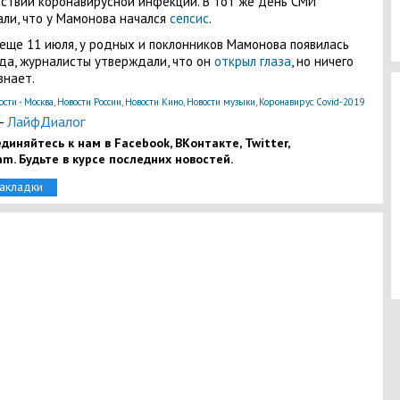
ствий коронавирусной инфекции. В тот же день СМИ
ли, что у Мамонова начался
сепсис
.
 еще 11 июля, у родных и поклонников Мамонова появилась
а, журналисты утверждали, что он
открыл глаза
, но ничего
знает.
ости - Москва
,
Новости России
,
Новости Кино
,
Новости музыки
,
Коронавирус Covid-2019
-
ЛайфДиалог
диняйтесь к нам в Facebook, ВКонтакте, Twitter,
am. Будьте в курсе последних новостей.
закладки