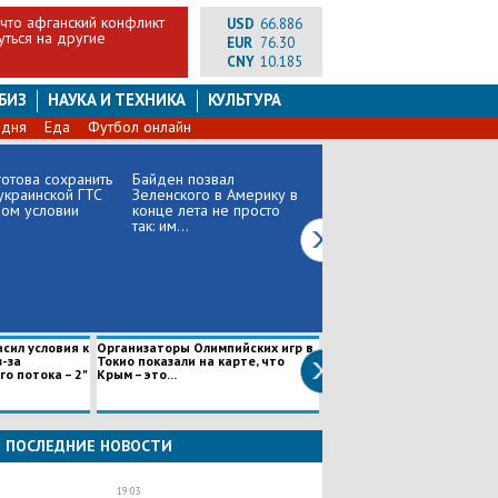
 что афганский конфликт
USD
66.886
ться на другие
EUR
76.30
CNY
10.185
БИЗ
НАУКА И ТЕХНИКА
КУЛЬТУРА
 дня
Еда
Футбол онлайн
готова сохранить
Байден позвал
Меркель последним
 украинской ГТС
Зеленского в Америку в
ходом помогла Путину
ом условии
конце лета не просто
защитить "Северный
так: им...
поток –...
иносми
асил условия к
Организаторы Олимпийских игр в
"Это перебор", – Навка вы
з-за
Токио показали на карте, что
против мужчин в художес
о потока – 2"
Крым – это...
гимнас...
ПОСЛЕДНИЕ НОВОСТИ
19:03