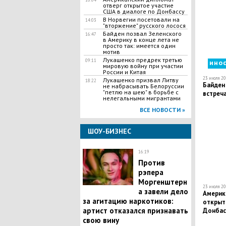
отверг открытое участие
США в диалоге по Донбассу
В Норвегии посетовали на
14:03
"вторжение" русского лосося
Байден позвал Зеленского
16:47
в Америку в конце лета не
просто так: имеется один
мотив
Лукашенко предрек третью
09:11
ино
мировую войну при участии
России и Китая
23 июля 20
Лукашенко призвал Литву
18:22
Байден 
не набрасывать Белоруссии
"петлю на шею" в борьбе с
встреч
нелегальными мигрантами
ВСЕ НОВОСТИ »
ШОУ-БИЗНЕС
16:19
Против
рэпера
Моргенштерн
23 июля 20
а завели дело
Америк
за агитацию наркотиков:
открыт
артист отказался признавать
Донбас
свою вину