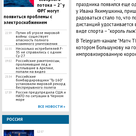
праздника появился еще о
потока – 2" у
у Ивана Якимушкина, приш
ФРГ могут
появиться проблемы с
радоваться стало то, что 
электроснабжением
дистанций удостаивается 
виде спорта – "король лыж"
Путин об угрозе мировой
22:39
войны: существует
В Telegram-канале "Матч Т
опасность полного
взаимного уничтожения
котором Большунову на го
Несколько истребителей F-
11:55
35 не справились с одним
импровизированную корон
Су-27
Российские ракетоносцы,
19:02
проломившие лед и
всплывшие в Арктике,
попали на видео
Российские
23:34
бомбардировщики "Ту-160"
установили мировой рекорд
беспрерывного полета
Россия предупредила США и
17:39
НАТО по ситуации в Черном
море
ВСЕ НОВОСТИ »
РОССИЯ
12:57