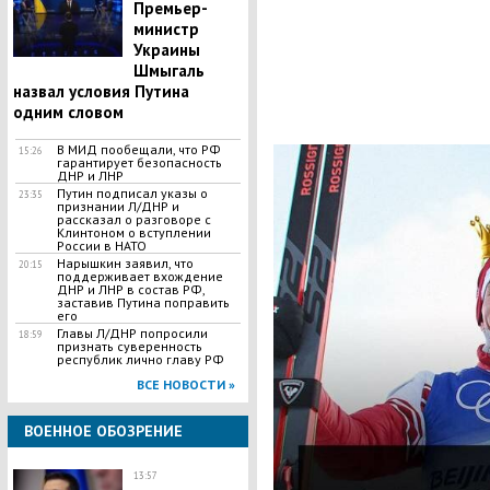
Премьер-
министр
Украины
Шмыгаль
назвал условия Путина
одним словом
В МИД пообещали, что РФ
15:26
гарантирует безопасность
ДНР и ЛНР
Путин подписал указы о
23:35
признании Л/ДНР и
рассказал о разговоре с
Клинтоном о вступлении
России в НАТО
Нарышкин заявил, что
20:15
поддерживает вхождение
ДНР и ЛНР в состав РФ,
заставив Путина поправить
его
Главы Л/ДНР попросили
18:59
признать суверенность
республик лично главу РФ
ВСЕ НОВОСТИ »
ВОЕННОЕ ОБОЗРЕНИЕ
13:57