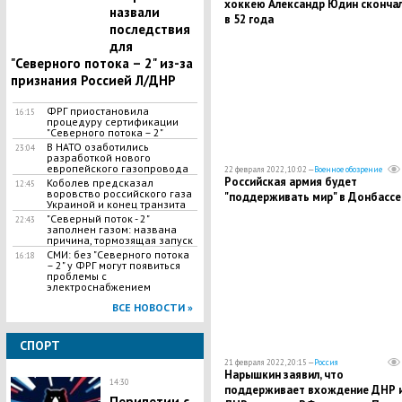
хоккею Александр Юдин сконча
назвали
в 52 года
последствия
для
"Северного потока – 2" из-за
признания Россией Л/ДНР
ФРГ приостановила
16:15
процедуру сертификации
"Северного потока – 2"
​В НАТО озаботились
23:04
разработкой нового
европейского газопровода
22 февраля 2022, 10:02 —
Военное обозрение
Российская армия будет
Коболев предсказал
12:45
воровство российского газа
"поддерживать мир" в Донбассе
Украиной и конец транзита
"Северный поток - 2"
22:43
заполнен газом: названа
причина, тормозящая запуск
СМИ: без "Северного потока
16:18
– 2" у ФРГ могут появиться
проблемы с
электроснабжением
ВСЕ НОВОСТИ »
СПОРТ
21 февраля 2022, 20:15 —
Россия
Нарышкин заявил, что
14:30
поддерживает вхождение ДНР 
Перипетии с