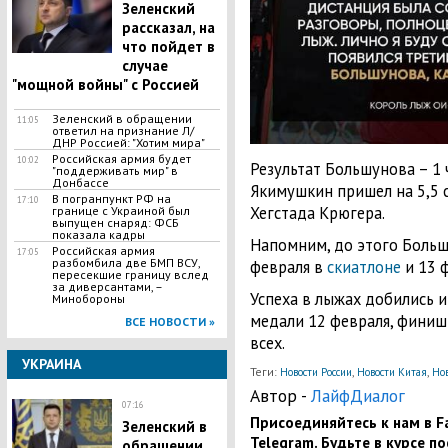
Зеленский
рассказал, на
что пойдет в
случае
"мощной войны" с Россией
Зеленский в обращении
11:05
ответил на признание Л/
ДНР Россией: "Хотим мира"
Российская армия будет
10:02
Результат Большунова – 1 
"поддерживать мир" в
Донбассе
Якимушкин пришел на 5,5 с
В погранпункт РФ на
17:10
Хегстада Крюгера.
границе с Украиной был
выпущен снаряд: ФСБ
показала кадры
Напомним, до этого Больш
Российская армия
17:05
разбомбила две БМП ВСУ,
февраля в
скиатлоне
и 13 
пересекшие границу вслед
за диверсантами, –
Успеха в лыжах добились 
Минобороны
медали 12 февраля, фини
ВСЕ НОВОСТИ »
всех.
УКРАИНА
Теги:
,
,
Новости России
Новости Китая
Но
Автор -
ЛайфДиалог
07:16
Присоединяйтесь к нам в Fa
Зеленский в
Telegram. Будьте в курсе п
обращении