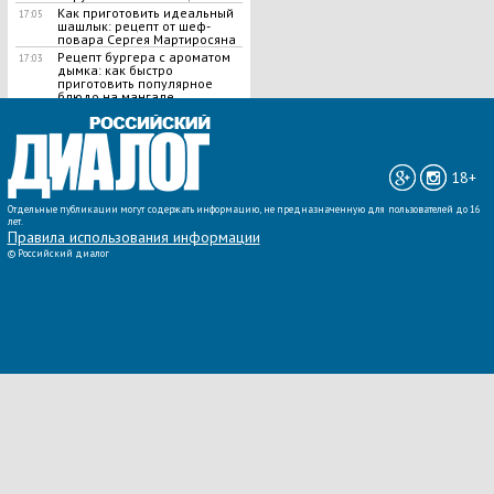
Как приготовить идеальный
17:05
шашлык​: рецепт от шеф-
повара Сергея Мартиросяна
Рецепт бургера с ароматом
17:03
дымка: как быстро
приготовить популярное
блюдо на мангале
ВСЕ НОВОСТИ »
18+
Отдельные публикации могут содержать информацию, не предназначенную для пользователей до 16
лет.
Правила использования информации
©
Российский диалог