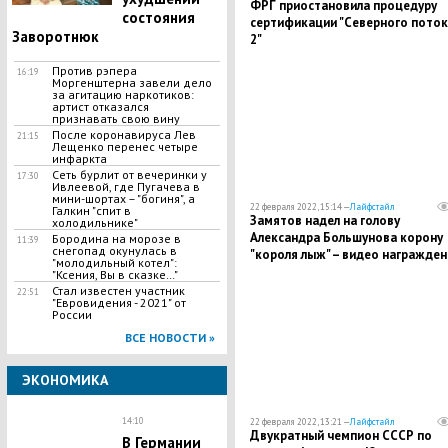
ФРГ приостановила процедуру
состояния
сертификации "Северного поток
Заворотнюк
2"
Против рэпера
16:19
Моргенштерна завели дело
за агитацию наркотиков:
артист отказался
признавать свою вину
После коронавируса Лев
21:15
Лещенко перенес четыре
инфаркта
Сеть бурлит от вечеринки у
17:30
Ивлеевой, где Пугачева в
мини-шортах – "богиня", а
22 февраля 2022, 15:14 —
Лайфстайл
Галкин "спит в
Замятов надел на голову
холодильнике"
Александра Большунова корону
Бородина на морозе в
11:39
снегопад окунулась в
"короля лыж" – видео награжден
"молодильный котел":
"Ксения, Вы в сказке…"
Стал известен участник
22:51
"Евровидения - 2021" от
России
ВСЕ НОВОСТИ »
ЭКОНОМИКА
14:10
22 февраля 2022, 13:21 —
Лайфстайл
Двукратный чемпион СССР по
В Германии