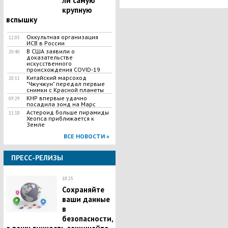
ли самую
крупную
вспышку
Оккультная организация
12:05
ИСВ в России
В США заявили о
20:40
доказательстве
искусственного
происхождения COVID-19
Китайский марсоход
20:11
"Чжучжун" передал первые
снимки с Красной планеты
КНР впервые удачно
09:29
посадила зонд на Марс
Астероид больше пирамиды
11:18
Хеопса приближается к
Земле
ВСЕ НОВОСТИ »
ПРЕСС-РЕЛИЗЫ
18:25
Сохраняйте
ваши данные
в
безопасности,