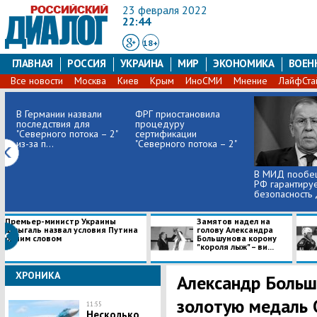
23 февраля 2022
22:44
18+
ГЛАВНАЯ
РОССИЯ
УКРАИНА
МИР
ЭКОНОМИКА
ВОЕН
Все новости
Москва
Киев
Крым
ИноСМИ
Мнение
ЛайфСта
В Германии назвали
ФРГ приостановила
последствия для
процедуру
"Северного потока – 2"
сертификации
из-за п...
"Северного потока – 2"
В МИД пообещ
РФ гарантиру
безопасность
Премьер-министр Украины
Замятов надел на
Шмыгаль назвал условия Путина
голову Александра
одним словом
Большунова корону
"короля лыж" – ви...
ХРОНИКА
Александр Больш
золотую медаль 
11:55
Несколько