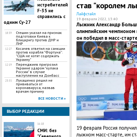
став "королем л
истребителей
F-35 не
Лайфстайл
справились с
19 февраля 2022, 13:40
одним Су-27
Лыжник Александр Больш
олимпийским чемпионом в
Стешин указал на признак
18:39
подготовки Киева к
он победил в масс-старте
блицкригу против ДНР и
ЛНР
​Косачев ответил на санкции
12:27
против корабля "Фортуна":
"США не хотят содержать
Украину"
Перенджиев пригрозил
12:19
Украине ударом "кулака
России" в случае
наступления на Донбасс
Лукашенко решил не
23:55
прививаться от
коронавируса, назвав
врачам причину
ВСЕ НОВОСТИ »
ВЫБОР РЕДАКЦИИ
16:18
19 февраля Россия получи
СМИ: без
лыжном масс-старте, им ст
"Северного