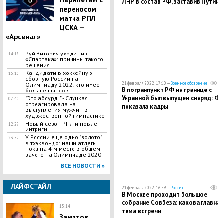
ЛНР в состав РФ, заставив Пути
переносом
поправить его
матча РПЛ
ЦСКА –
«Арсенал»
Руй Витория уходит из
14:18
«Спартака»: причины такого
решения
Кандидаты в хоккейную
15:10
сборную России на
21 февраля 2022, 17:10 —
Военное обозрение
Олимпиаду 2022: кто имеет
В погранпункт РФ на границе с
больше шансов
Украиной был выпущен снаряд: 
"Это абсурд!" - Слуцкая
07:40
отреагировала на
показала кадры
выступления мужчин в
художественной гимнастике
Новый сезон РПЛ и новые
12:27
интриги
У России еще одно "золото"
23:52
в тхэквондо: наши атлеты
пока на 4-м месте в общем
зачете на Олимпиаде 2020
ВСЕ НОВОСТИ »
ЛАЙФСТАЙЛ
21 февраля 2022, 16:39 —
Россия
В Москве проходит большое
собрание Совбеза: какова главн
15:14
тема встречи
Замятов