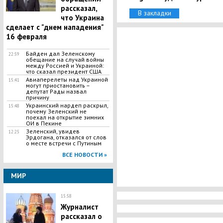
рассказал,
В закладки
что Украина
сделает с "днем нападения"
16 февраля
Байден дал Зеленскому
22:59
обещание на случай войны
между Россией и Украиной:
что сказал президент США
Авиаперелеты над Украиной
15:41
могут приостановить –
депутат Рады назвал
причину
Украинский нардеп раскрыл,
15:48
почему Зеленский не
поехал на открытие зимних
ОИ в Пекине
Зеленский, увидев
12:25
Эрдогана, отказался от слов
о месте встречи с Путиным
ВСЕ НОВОСТИ »
МИР
15:58
Журналист
рассказал о