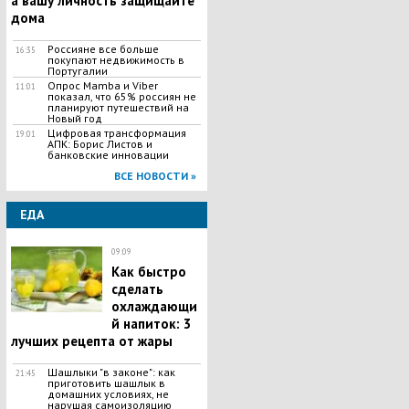
а вашу личность защищайте
дома
Россияне все больше
16:35
покупают недвижимость в
Португалии
Опрос Mamba и Viber
11:01
показал, что 65% россиян не
планируют путешествий на
Новый год
Цифровая трансформация
19:01
АПК: Борис Листов и
банковские инновации
ВСЕ НОВОСТИ »
ЕДА
09:09
Как быстро
сделать
охлаждающи
й напиток: 3
лучших рецепта от жары
Шашлыки "в законе": как
21:45
приготовить шашлык в
домашних условиях, не
нарушая самоизоляцию