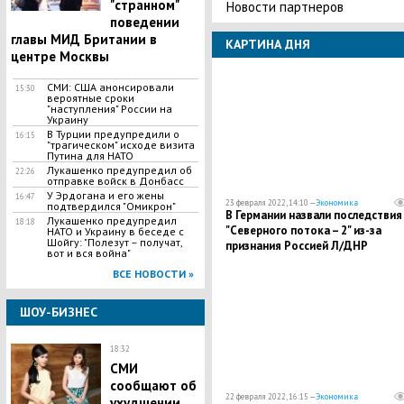
"странном"
Новости партнеров
поведении
главы МИД Британии в
КАРТИНА ДНЯ
центре Москвы
СМИ: США анонсировали
15:30
вероятные сроки
"наступления" России на
Украину
В Турции предупредили о
16:15
"трагическом" исходе визита
Путина для НАТО
Лукашенко предупредил об
22:26
отправке войск в Донбасс
У Эрдогана и его жены
16:47
23 февраля 2022, 14:10 —
Экономика
подтвердился "Омикрон"
В Германии назвали последствия
Лукашенко предупредил
18:18
"Северного потока – 2" из-за
НАТО и Украину в беседе с
Шойгу: "Полезут – получат,
признания Россией Л/ДНР
вот и вся война"
ВСЕ НОВОСТИ »
ШОУ-БИЗНЕС
18:32
СМИ
сообщают об
22 февраля 2022, 16:15 —
Экономика
ухудшении