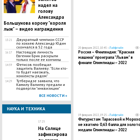
надел на
голову
Александра
Большунова корону "короля
лыж" – видео награждения
Двукратный чемпион СССР
13:21
по хоккею Александр Юдин
скончался в 52 года
20 февраля 2022, 10:45 —
Лайфстайл
Россия – Финляндия: "Красная
Настоящую личность
16:17
Евгении Брик раскрыли
машина" проиграла "Львам" в
только после ее кончины
финале Олимпиады – 2022
Фетисов пообещал
14:59
защитить Валиеву: "Если кто-
то будет наезжать,
хоккеисты рядом"
Тутберидзе заявила, что
14:29
Камилу Валиеву предали и
подвергли "инквизиции"
ВСЕ НОВОСТИ »
НАУКА И ТЕХНИКА
19 февраля 2022, 19:25 —
Лайфстайл
Фигуристам Тарасовой и Мороз
17:25
не хватило 0,63 балла для золот
На Солнце
медали Олимпиады – 2022
зафиксирова