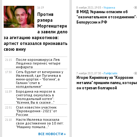
16:19
8 ноября 2021, 19:03 —
Украина
В МИД Украины огласили об
Против
"окончательном отсоединении" 
рэпера
Белоруссии и РФ
Моргенштерн
а завели дело
за агитацию наркотиков:
артист отказался признавать
свою вину
После коронавируса Лев
21:15
Лещенко перенес четыре
инфаркта
Сеть бурлит от вечеринки у
17:30
7 ноября 2021, 07:30 —
Лайфстайл
Ивлеевой, где Пугачева в
Игорю Кириллову из "Коррозии
мини-шортах – "богиня", а
металла" пришили палец, которы
Галкин "спит в
холодильнике"
он отрезал болгаркой
Бородина на морозе в
11:39
снегопад окунулась в
"молодильный котел":
"Ксения, Вы в сказке…"
Стал известен участник
22:51
"Евровидения - 2021" от
России
Настя Ивлеева показала
21:10
свои достижения за 10 лет:
"Машину помыла…"
ВСЕ НОВОСТИ »