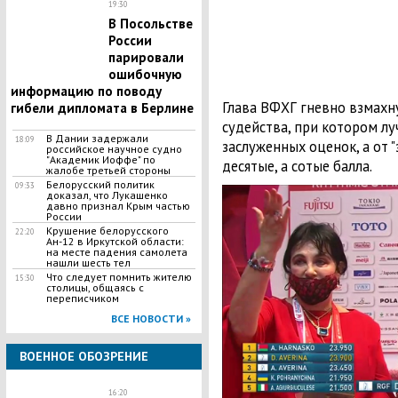
19:30
В Посольстве
России
парировали
ошибочную
информацию по поводу
Глава ВФХГ гневно взмахну
гибели дипломата в Берлине
судейства, при котором л
В Дании задержали
18:09
заслуженных оценок, а от "
российское научное судно
"Академик Иоффе" по
десятые, а сотые балла.
жалобе третьей стороны
Белорусский политик
09:33
доказал, что Лукашенко
давно признал Крым частью
России
Крушение белорусского
22:20
Ан-12 в Иркутской области:
на месте падения самолета
нашли шесть тел
Что следует помнить жителю
15:30
столицы, общаясь с
переписчиком
ВСЕ НОВОСТИ »
ВОЕННОЕ ОБОЗРЕНИЕ
16:20