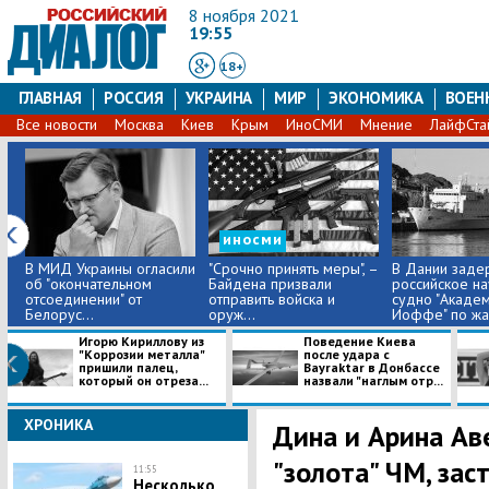
8 ноября 2021
19:55
18+
ГЛАВНАЯ
РОССИЯ
УКРАИНА
МИР
ЭКОНОМИКА
ВОЕН
Все новости
Москва
Киев
Крым
ИноСМИ
Мнение
ЛайфСта
иносми
В МИД Украины огласили
"Срочно принять меры", –
В Дании заде
об "окончательном
Байдена призвали
российское н
отсоединении" от
отправить войска и
судно "Акаде
Белорус...
оруж...
Иоффе" по жа.
Игорю Кириллову из
Поведение Киева
"Коррозии металла"
после удара с
пришили палец,
Bayraktar в Донбассе
который он отреза...
назвали "наглым отр...
ХРОНИКА
Дина и Арина Ав
"золота" ЧМ, зас
11:55
Несколько