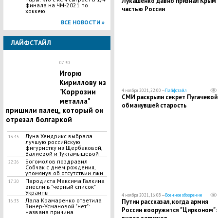
Лукашенко давно признал Крым
финала на ЧМ-2021 по
частью России
хоккею
ВСЕ НОВОСТИ »
ЛАЙФСТАЙЛ
07:30
Игорю
Кириллову из
"Коррозии
4 ноября 2021, 22:00 —
Лайфстайл
СМИ раскрыли секрет Пугачевой
металла"
обманувшей старость
пришили палец, который он
отрезал болгаркой
Луна Хендрикс выбрала
13:45
лучшую российскую
фигуристку из Щербаковой,
Валиевой и Туктамышевой
Богомолов поздравил
22:26
Собчак с днем рождения,
упомянув об отсутствии лжи
Пародиста Максима Галкина
17:20
внесли в "черный список"
Украины
4 ноября 2021, 16:08 —
Военное обозрение
Лала Крамаренко ответила
Путин рассказал, когда армия
16:33
Винер-Усмановой "нет":
России вооружится "Цирконом":
названа причина