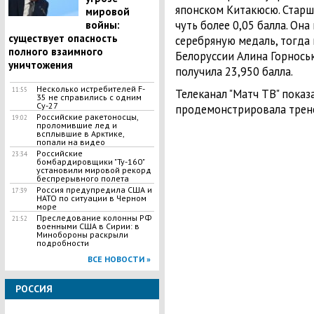
японском Китакюсю. Старше
мировой
чуть более 0,05 балла. Она
войны:
существует опасность
серебряную медаль, тогда
полного взаимного
Белоруссии Алина Горноськ
уничтожения
получила 23,950 балла.
Несколько истребителей F-
11:55
Телеканал "Матч ТВ" пока
35 не справились с одним
Су-27
продемонстрировала трен
Российские ракетоносцы,
19:02
проломившие лед и
всплывшие в Арктике,
попали на видео
Российские
23:34
бомбардировщики "Ту-160"
установили мировой рекорд
беспрерывного полета
Россия предупредила США и
17:39
НАТО по ситуации в Черном
море
Преследование колонны РФ
21:52
военными США в Сирии: в
Минобороны раскрыли
подробности
ВСЕ НОВОСТИ »
РОССИЯ