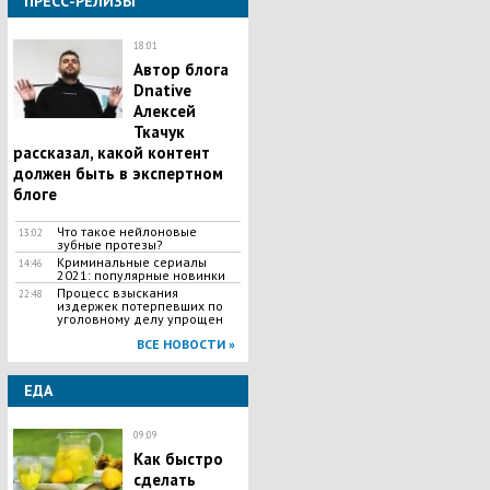
ПРЕСС-РЕЛИЗЫ
18:01
Автор блога
Dnative
Алексей
Ткачук
рассказал, какой контент
должен быть в экспертном
блоге
Что такое нейлоновые
13:02
зубные протезы?
Криминальные сериалы
14:46
2021: популярные новинки
Процесс взыскания
22:48
издержек потерпевших по
уголовному делу упрощен
ВСЕ НОВОСТИ »
ЕДА
09:09
Как быстро
сделать