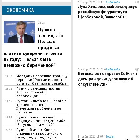
6 ноября 2021, 13:45 —
Лайфстайл
Луна Хендрикс выбрала лучшую
ЭКОНОМИКА
российскую фигуристку из
Щербаковой, Валиевой и
Туктамышевой
13:08
Пушков
заявил, что
Польше
придется
платить суверенитетом за
выгоду: "Нельзя быть
немножко беременной"
5 ноября 2021, 22:26 —
Лайфстайл
Богомолов поздравил Собчак с
Молдавия перешла "границу
14:33
днем рождения, упомянув об
терпения" России и может
остаться без газа в декабре
отсутствии лжи
Путин о санкциях против
23:11
России: "Спасибо
европейцам"
Рустам Гильфанов: Bigdata в
11:19
здравоохранении.
Этическая проблема и ее
решение
Путин проверил слух
11:55
ведущей CNBC Хэдли Гэмбл:
"Вы услышали меня?"
Путин обвинил Киев в
22:53
откачивании российского
газа, предупредив, что
5 ноября 2021, 18:09 —
Россия