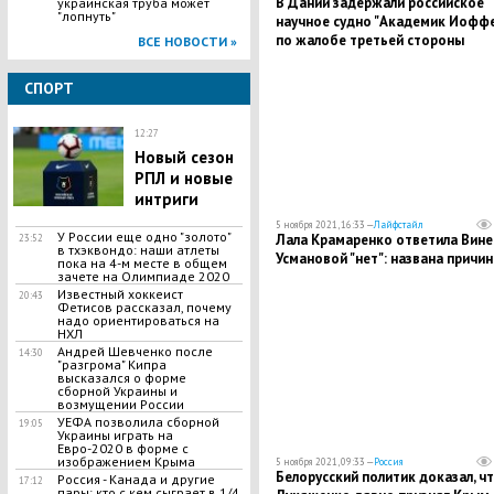
В Дании задержали российское
украинская труба может
"лопнуть"
научное судно "Академик Иоффе
по жалобе третьей стороны
ВСЕ НОВОСТИ »
СПОРТ
12:27
Новый сезон
РПЛ и новые
интриги
5 ноября 2021, 16:33 —
Лайфстайл
У России еще одно "золото"
Лала Крамаренко ответила Вине
23:52
в тхэквондо: наши атлеты
Усмановой "нет": названа причин
пока на 4-м месте в общем
зачете на Олимпиаде 2020
Известный хоккеист
20:43
Фетисов рассказал, почему
надо ориентироваться на
НХЛ
Андрей Шевченко после
14:30
"разгрома" Кипра
высказался о форме
сборной Украины и
возмущении России
УЕФА позволила сборной
19:05
Украины играть на
Евро-2020 в форме с
изображением Крыма
5 ноября 2021, 09:33 —
Россия
Белорусский политик доказал, ч
Россия - Канада и другие
17:12
пары: кто с кем сыграет в 1/4