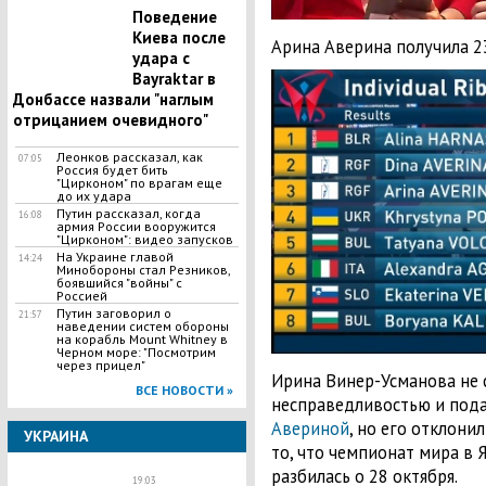
Поведение
Киева после
Арина Аверина получила 2
удара с
Bayraktar в
Донбассе назвали "наглым
отрицанием очевидного"
Леонков рассказал, как
07:05
Россия будет бить
"Цирконом" по врагам еще
до их удара
Путин рассказал, когда
16:08
армия России вооружится
"Цирконом": видео запусков
На Украине главой
14:24
Минобороны стал Резников,
боявшийся "войны" с
Россией
Путин заговорил о
21:57
наведении систем обороны
на корабль Mount Whitney в
Черном море: "Посмотрим
через прицел"
Ирина Винер-Усманова не 
ВСЕ НОВОСТИ »
несправедливостью и пода
Авериной
, но его отклони
УКРАИНА
то, что чемпионат мира в 
разбилась о 28 октября.
19:03