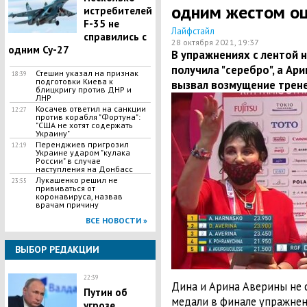
одним жестом оц
истребителей
F-35 не
Лайфстайл
справились с
28 октября 2021, 19:37
одним Су-27
В упражнениях с лентой 
получила "серебро", а Ари
Стешин указал на признак
18:39
подготовки Киева к
вызвал возмущение трене
блицкригу против ДНР и
ЛНР
​Косачев ответил на санкции
12:27
против корабля "Фортуна":
"США не хотят содержать
Украину"
Перенджиев пригрозил
12:19
Украине ударом "кулака
России" в случае
наступления на Донбасс
Лукашенко решил не
23:55
прививаться от
коронавируса, назвав
врачам причину
ВСЕ НОВОСТИ »
ВЫБОР РЕДАКЦИИ
22:39
Дина и Арина Аверины не 
Путин об
медали в финале упражнен
угрозе