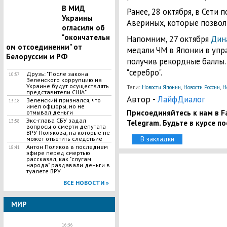
В МИД
Ранее, 28 октября, в Сети 
Украины
Авериных, которые позвол
огласили об
"окончательн
Напомним, 27 октября
Дин
ом отсоединении" от
медали ЧМ в Японии в упр
Белоруссии и РФ
получив рекордные баллы.
"серебро".
Друзь: "После закона
10:57
Зеленского коррупцию на
Украине будут осуществлять
Теги:
,
,
Новости Японии
Новости России
Н
представители США"
Автор -
ЛайфДиалог
Зеленский признался, что
13:18
имел офшоры, но не
Присоединяйтесь к нам в Fa
отмывал деньги
Экс-глава СБУ задал
Telegram. Будьте в курсе п
13:58
вопросы о смерти депутата
ВРУ Полякова, на которые не
В закладки
может ответить следствие
Антон Поляков в последнем
18:41
эфире перед смертью
рассказал, как "слугам
народа" раздавали деньги в
туалете ВРУ
ВСЕ НОВОСТИ »
МИР
16:36