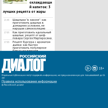
охлаждающи
й напиток: 3
лучших рецепта от жары
Шашлыки "в законе": как
21:45
приготовить шашлык в
домашних условиях, не
нарушая самоизоляцию
Как приготовить идеальный
17:05
шашлык​: рецепт от шеф-
повара Сергея Мартиросяна
Рецепт бургера с ароматом
17:03
дымка: как быстро
приготовить популярное
блюдо на мангале
ВСЕ НОВОСТИ »
18+
Отдельные публикации могут содержать информацию, не предназначенную для пользователей до 16
лет.
Правила использования информации
©
Российский диалог