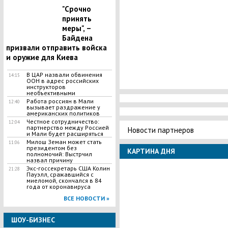
"Срочно
принять
меры", –
Байдена
призвали отправить войска
и оружие для Киева
В ЦАР назвали обвинения
14:15
ООН в адрес российских
инструкторов
необъективными
Работа россиян в Мали
12:40
вызывает раздражение у
американских политиков
Честное сотрудничество:
12:04
партнерство между Россией
Новости партнеров
и Мали будет расширяться
Милош Земан может стать
11:06
президентом без
КАРТИНА ДНЯ
полномочий: Выстрчил
назвал причину
Экс-госсекретарь США Колин
21:28
Пауэлл, сражавшийся с
миеломой, скончался в 84
года от коронавируса
ВСЕ НОВОСТИ »
ШОУ-БИЗНЕС