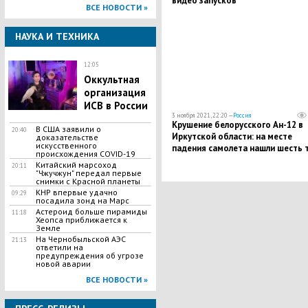
видео запусков
ВСЕ НОВОСТИ »
НАУКА И ТЕХНИКА
12:05
Оккультная
организация
ИСВ в России
3 ноября 2021, 22:20 —
Россия
Крушение белорусского Ан-12 в
В США заявили о
20:40
Иркутской области: на месте
доказательстве
искусственного
падения самолета нашли шесть 
происхождения COVID-19
Китайский марсоход
20:11
"Чжучжун" передал первые
снимки с Красной планеты
КНР впервые удачно
09:29
посадила зонд на Марс
Астероид больше пирамиды
11:18
Хеопса приближается к
Земле
На Чернобыльской АЭС
21:13
ответили на
предупреждения об угрозе
новой аварии
ВСЕ НОВОСТИ »